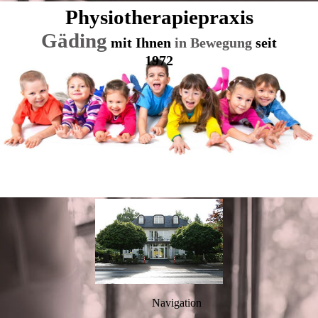
Physio
therapie
praxis
Gäding
mit Ihnen
in Bewegung
seit
1972
Navigation