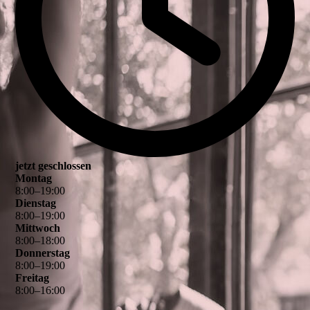
jetzt geschlossen
Montag
8
:
00
–
19
:
00
Dienstag
8
:
00
–
19
:
00
Mittwoch
8
:
00
–
18
:
00
Donnerstag
8
:
00
–
19
:
00
Freitag
8
:
00
–
16
:
00